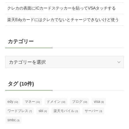
クレカの表面にICカードステッカーを貼ってVSAタッチする
楽天Edyカードにはクレカでないとチャージできないけど使う
カテゴリー
カ
テ
ゴ
リ
タグ (10件)
ー
edy
マネー
ドメイン
ブログ
visa
(12)
(11)
(10)
(10)
(8)
ワードプレス
sbi
楽天モバイル
サーバー
(7)
(4)
(3)
(3)
smbc
(3)