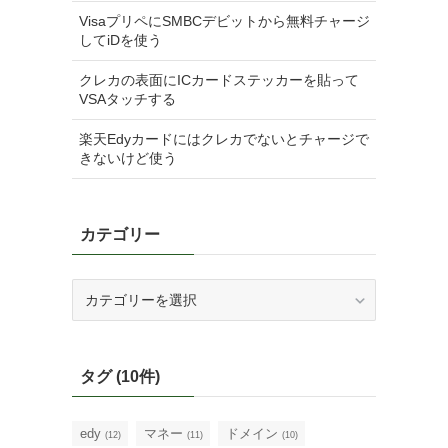
VisaプリペにSMBCデビットから無料チャージ
してiDを使う
クレカの表面にICカードステッカーを貼って
VSAタッチする
楽天Edyカードにはクレカでないとチャージで
きないけど使う
カテゴリー
カ
テ
ゴ
リ
タグ (10件)
ー
edy
マネー
ドメイン
(12)
(11)
(10)