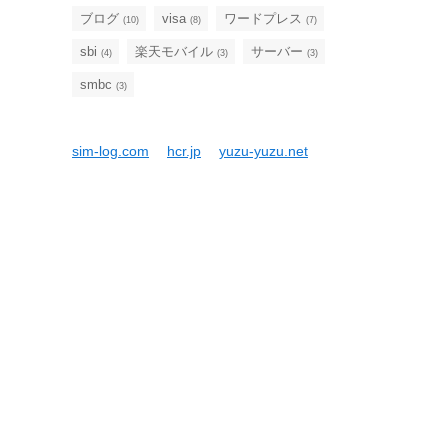
ブログ
visa
ワードプレス
(10)
(8)
(7)
sbi
楽天モバイル
サーバー
(4)
(3)
(3)
smbc
(3)
sim-log.com
hcr.jp
yuzu-yuzu.net